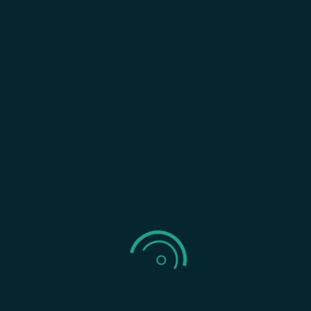
Domov
Služby
Podpora Obchodu a Predaja
Zákazky v Stavebných Projektoch
Databázy „Na mieru“
Call Centrum
Aktualizácia Databáz
Inbound Marketing
Developerské Projekty
Iné Služby
Developerské Projekty