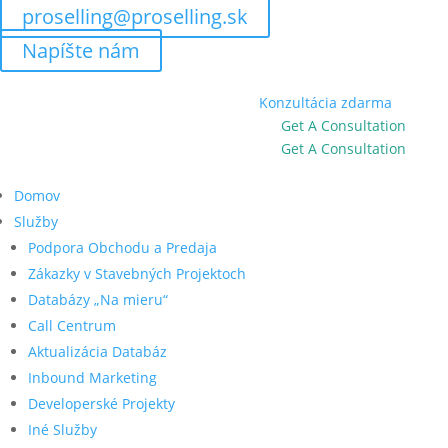
proselling@proselling.sk
Napíšte nám
Novinka
–
Získaj konzultáciu zdarma!
Konzultácia zdarma
Updates
–
Hire A Virtual Assistant Today!
Get A Consultation
Updates
–
Hire A Virtual Assistant Today!
Get A Consultation
Domov
Služby
Podpora Obchodu a Predaja
Zákazky v Stavebných Projektoch
Databázy „Na mieru“
Call Centrum
Aktualizácia Databáz
Inbound Marketing
Developerské Projekty
Iné Služby