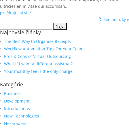
ultricies enim vitae dui accumsan...
preèítajte si viac
Ďalšie položky »
Hľadať:
Najnovšie články
The Best Way to Organize Receipts
Workflow Automation Tips For Your Team
Pros & Cons of Virtual Outsourcing
What if i want a different assistnat?
Your monthly fee is the only charge
Kategórie
Business
Development
Introductions
New Technologies
Nezaradené