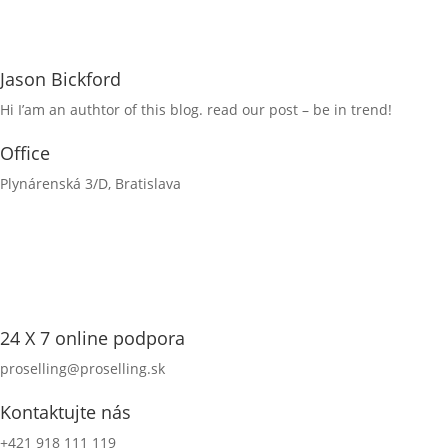
Jason Bickford
Hi I’am an authtor of this blog. read our post – be in trend!
Office
Plynárenská 3/D, Bratislava
24 X 7 online podpora
proselling@proselling.sk
Kontaktujte nás
+421 918 111 119